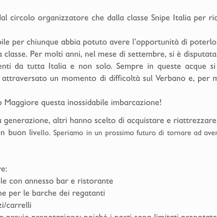
dal circolo organizzatore che dalla classe Snipe Italia per 
ile per chiunque abbia potuto avere l’opportunità di poterl
 classe. Per molti anni, nel mese di settembre, si è disputata
nti da tutta Italia e non solo. Sempre in queste acque si 
ha attraversato un momento di difficoltà sul Verbano e, per
go Maggiore questa inossidabile imbarcazione!
 generazione, altri hanno scelto di acquistare e riattrezzare
n buon liv
ello. Speriamo in un prossimo futuro di tornare ad aver
e:
ole con annesso bar e ristorante
ne per le barche dei regatanti
/carrelli
lo previo prenotazione; poiché i posti sono limitati prenot