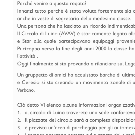
Perché venire a questa regata?
Innanzi tutto perché è stata voluta fortemente sia 
anche in veste di segretario della medesima classe.
Una persona che ha lasciato un ricordo indimenticab
Il Circolo di Luino (AVAV) è storicamente legato alla
e Star alla quale partecipavano equipaggi provenie
Purtroppo verso la fine degli anni 2000 la classe 
l’attività .
Oggi finalmente si sta provando a rilanciare sul La
Un gruppetto di amici ha acquistato barche di ultima
e Ceresio si sta creando un movimento zonale di u
Verbano.
Ciò detto Vi elenco alcune informazioni organizzativ
al circolo di Luino troverete una sede confortev
Il piazzate del circolo sarà a completa disposizio
è prevista un’area di parcheggio per gli automezzi
i camper potranno sostare sul piazzate del circo