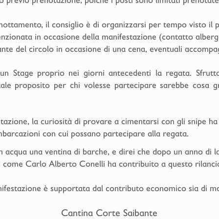
nottamento, il consiglio è di organizzarsi per tempo visto il
venzionata in occasione della manifestazione (contatto albe
rante del circolo in occasione di una cena, eventuali accomp
 un Stage proprio nei giorni antecedenti la regata. Sfrutt
tale proposito per chi volesse partecipare sarebbe cosa gr
zione, la curiosità di provare a cimentarsi con gli snipe ha a
mbarcazioni con cui possano partecipare alla regata.
acqua una ventina di barche, e direi che dopo un anno di la
i come Carlo Alberto Conelli ha contribuito a questo rilanci
ifestazione è supportata dal contributo economico sia di mol
Cantina Corte Saibante