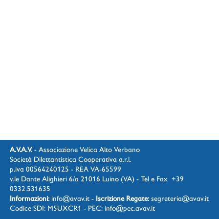
A.V.A.V.
- Associazione Velica Alto Verbano
Società Dilettantistica Cooperativa a.r.l.
p.iva 00564240125 - REA VA-65599
v.le Dante Alighieri 6/a 21016 Luino (VA) - Tel e Fax +39
0332.531635
Informazioni:
info@avav.it
-
Iscrizione Regate:
segreteria@avav.it
Codice SDI: M5UXCR1 - PEC:
info@pec.avav.it