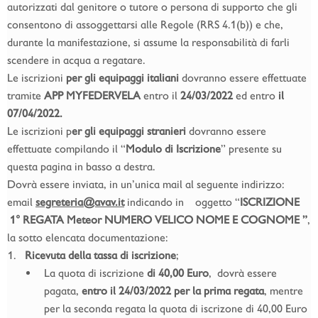
autorizzati dal genitore o tutore o persona di supporto che gli
consentono di assoggettarsi alle Regole (RRS 4.1(b)) e che,
durante la manifestazione, si assume la responsabilità di farli
scendere in acqua a regatare.
Le iscrizioni
per gli equipaggi italiani
dovranno essere effettuate
tramite
APP MYFEDERVELA
entro il
24/03/2022
ed entro
il
07/04/2022.
Le iscrizioni p
er gli equipaggi stranieri
dovranno essere
effettuate compilando il “
Modulo di Iscrizione
” presente su
questa pagina in basso a destra.
Dovrà essere inviata, in un’unica mail al seguente indirizzo:
email
segreteria@avav.it
indicando in oggetto “
ISCRIZIONE
1° REGATA Meteor NUMERO VELICO NOME E COGNOME ”
,
la sotto elencata documentazione:
Ricevuta della tassa di iscrizione
;
La quota di iscrizione
di 40,00 Euro
, dovrà essere
pagata,
entro il 24/03/2022 per la prima regata
, mentre
per la seconda regata la quota di iscrizone di 40,00 Euro