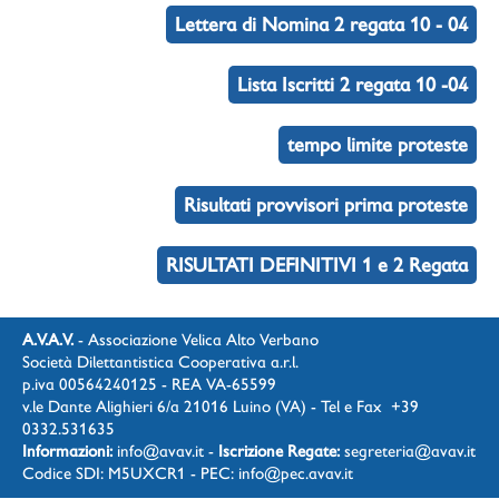
Lettera di Nomina 2 regata 10 - 04
Lista Iscritti 2 regata 10 -04
tempo limite proteste
Risultati provvisori prima proteste
RISULTATI DEFINITIVI 1 e 2 Regata
A.V.A.V.
- Associazione Velica Alto Verbano
Società Dilettantistica Cooperativa a.r.l.
p.iva 00564240125 - REA VA-65599
v.le Dante Alighieri 6/a 21016 Luino (VA) - Tel e Fax +39
0332.531635
Informazioni:
info@avav.it
-
Iscrizione Regate:
segreteria@avav.it
Codice SDI: M5UXCR1 - PEC:
info@pec.avav.it