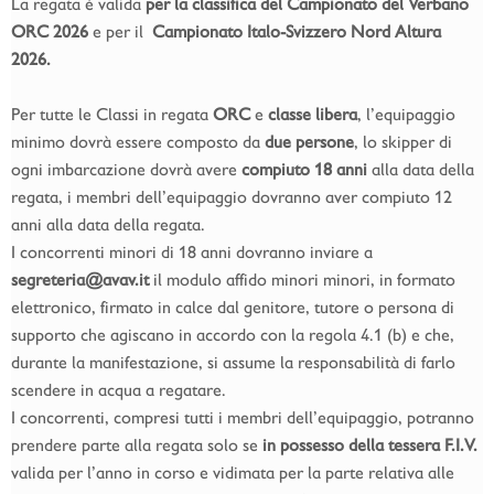
La regata è valida
per la classifica del Campionato del Verbano
ORC 2026
e per il
Campionato Italo-Svizzero Nord Altura
2026.
Per tutte le Classi in regata
ORC
e
classe libera
, l’equipaggio
minimo dovrà essere composto da
due persone
, lo skipper di
ogni imbarcazione dovrà avere
compiuto 18 anni
alla data della
regata, i membri dell’equipaggio dovranno aver compiuto 12
anni alla data della regata.
I concorrenti minori di 18 anni dovranno inviare a
segreteria@avav.it
il modulo affido minori minori, in formato
elettronico, firmato in calce dal genitore, tutore o persona di
supporto che agiscano in accordo con la regola 4.1 (b) e che,
durante la manifestazione, si assume la responsabilità di farlo
scendere in acqua a regatare.
I concorrenti, compresi tutti i membri dell’equipaggio, potranno
prendere parte alla regata solo se
in possesso della tessera F.I.V.
valida per l’anno in corso e vidimata per la parte relativa alle