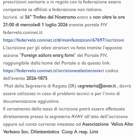
prescrizioni sanitarie o in regola con la federazione estera
competente se affiliati a federazione non italiana.
Iscriviti al
56° Trofeo del Nostromo
entro e
non oltre le ore
21:00 di mercoledì 1 luglio 2026
tramite portale FIV
federvela.coninet.it:
https://federvela.coninet.it/#/manifestazioni/67697/iscrizioni
L'iscrizione per gli atleti stranieri va fatta tramite l'apposita
sezione "
Foreign sailors entry form
" del Portale FIV,
raggiungibile dalla home del Portale o da questo link:
https://federvela.coninet.it/iscrizioneatletistranieri
codice
dell'evento
2026-1875
Mail della Segreteria di Regata (SR) s
egreteria@avav.it
, dovrà
essere utilizzato in caso di problemi tecnici o per l’invio di
documentazione aggiuntiva.
Il versamento della tassa di iscrizione potrà essere effettuata
direttamente presso la segreteria AVAV all’atto dell’iscrizione
oppure sul conto corrente intestato ad
Associazione Velica Alto
Verbano Soc. Dilettantistica Coop A resp. Limi